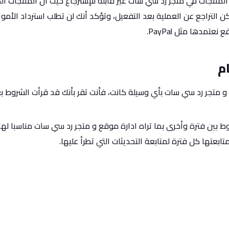
لمنتجات في متجر رد سي سات غير قابلة للإسترجاع حيث ان المنتجات ال
كن التراجع عن العملية بعد التفعيل، وتؤكد أنك لن تطلب استرداد الأم
عتمدها مثل PayPal.
م
 متجر رد سي سات بأي وسيلة كانت، فأنت تقر بأنك قد قرأت الشروط ب
وط بين فترة وأخرى بما تراه ادارة موقع و متجر رد سي سات مناسبا لها،
متابعتها كل فترة لمتابعة التحديثات التي تطرأ عليها.