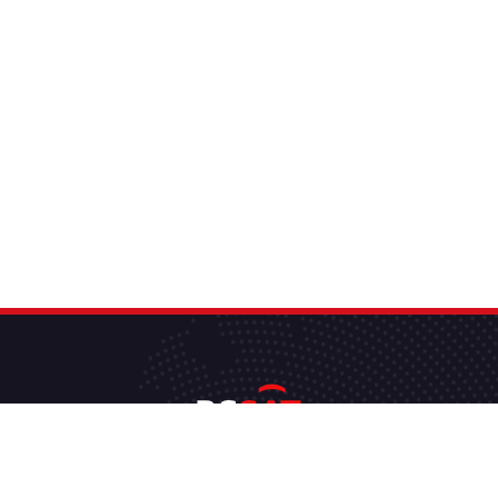
رسمي لشركة رد سي سات .. يمكنكم متابعتنا على مواقع التواصل الإج
بوك ويوتيوب وانستاغرام للحصول على كل ما هو جديد في عالم التقني