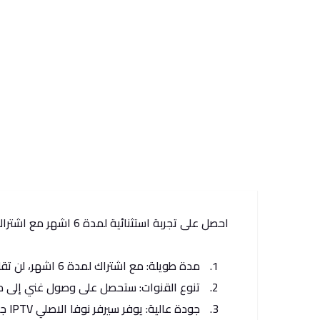
احصل على تجربة استثنائية لمدة 6 اشهر مع اشتراك سيرفر نوفا الاصلي واستمتع بمزايا رائعة تضمن لك تجربة مشاهدة فريدة من نوعها.
مدة طويلة: مع اشتراك لمدة 6 اشهر، لن تقلق بشأن تجديد الاشتراك كثيرًا، مما يوفر لك مزيدًا من الاستقرار والقيمة.
تنوع القنوات: ستحصل على وصول غني إلى مئات
جودة عالية: يوفر سيرفر نوفا الاصلي IPTV جودة عالية في البث المباشر لضمان تجربة مشاهدة خالية من التقطيع وبصوت وصورة متميزين.