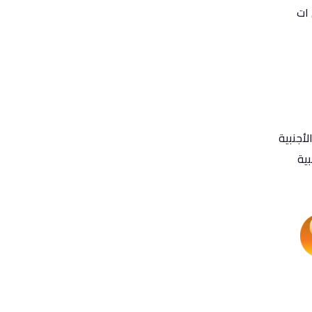
ات
لأجنبية
بية